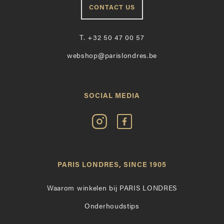
CONTACT US
T.
+32 50 47 00 57
webshop@parislondres.be
SOCIAL MEDIA
Volg
Vind
Paris
Paris
Londres
Londres
op
leuk
PARIS LONDRES, SINCE 1905
Instagram
op
Facebook
Waarom winkelen bij PARIS LONDRES
Onderhoudstips