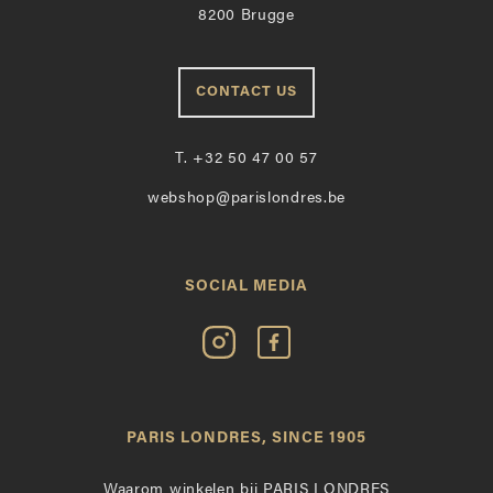
8200 Brugge
CONTACT US
T.
+32 50 47 00 57
webshop@parislondres.be
SOCIAL MEDIA
Volg
Vind
Paris
Paris
Londres
Londres
op
leuk
PARIS LONDRES, SINCE 1905
Instagram
op
Facebook
Waarom winkelen bij PARIS LONDRES