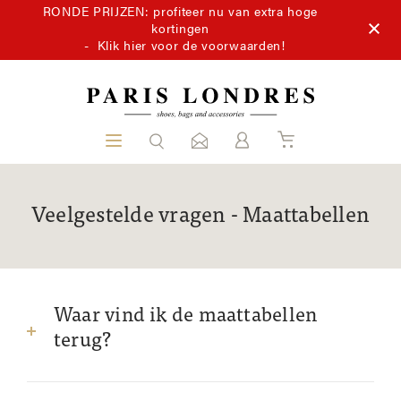
RONDE PRIJZEN: profiteer nu van extra hoge
kortingen
-
Klik hier voor de voorwaarden!
Veelgestelde vragen
Maattabellen
Waar vind ik de maattabellen
terug?