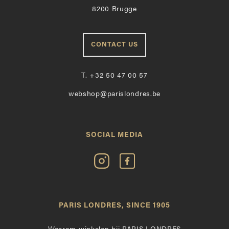
8200 Brugge
CONTACT US
T.
+32 50 47 00 57
webshop@parislondres.be
SOCIAL MEDIA
Volg
Vind
Paris
Paris
Londres
Londres
op
leuk
PARIS LONDRES, SINCE 1905
Instagram
op
Facebook