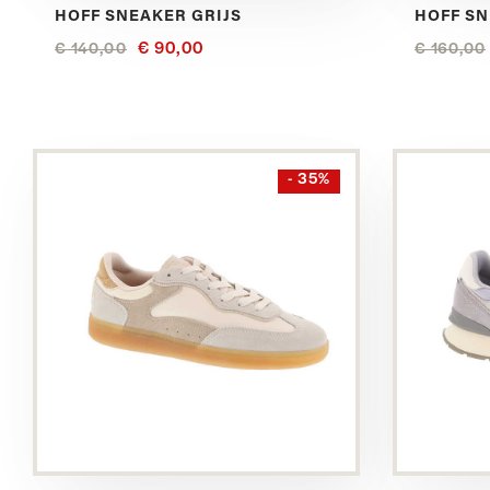
HOFF SNEAKER GRIJS
HOFF S
€ 90,00
€ 140,00
€ 160,00
Bekijk
Bekijk
- 35%
dit
dit
product
product
in
in
het
het
Beige
Blauw