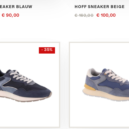
NEAKER BLAUW
HOFF SNEAKER BEIGE
€ 90,00
€ 100,00
€ 160,00
Bekijk
- 35%
dit
product
in
het
Blauw