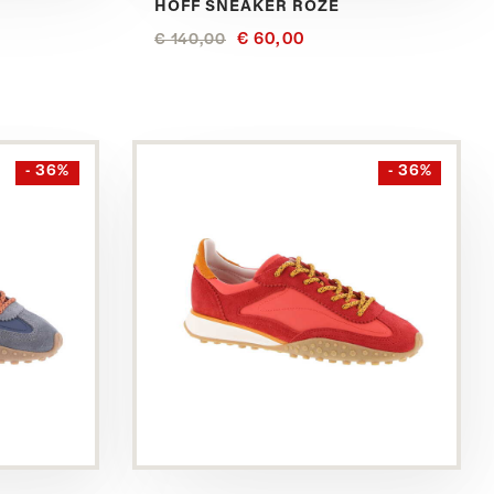
HOFF SNEAKER ROZE
€ 60,00
€ 140,00
Bekijk
- 36%
- 36%
dit
product
in
het
Rood