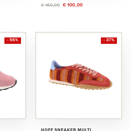
€ 100,00
€ 160,00
Bekijk
- 56%
- 37%
dit
product
in
het
Multi
HOFF SNEAKER MULTI