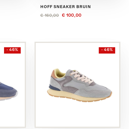
HOFF SNEAKER BRUIN
€ 100,00
€ 160,00
Bekijk
- 46%
- 46%
dit
product
in
het
Blauw