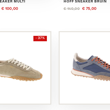
EAKER MULTI
HOFF SNEAKER BRUIN
€ 100,00
€ 75,00
€ 140,00
Bekijk
- 37%
dit
product
in
het
Blauw