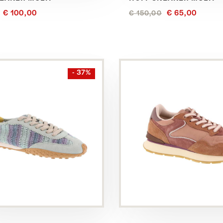
€ 100,00
€ 65,00
€ 150,00
Bekijk
- 37%
dit
product
in
het
Bruin