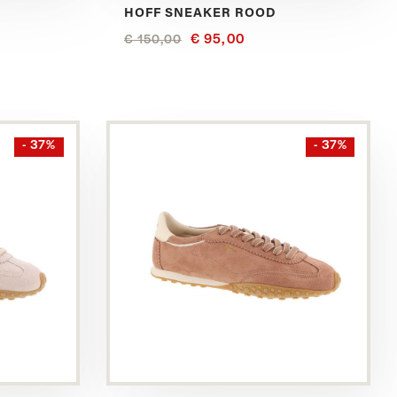
HOFF SNEAKER ROOD
€ 95,00
€ 150,00
Bekijk
- 37%
- 37%
dit
product
in
het
Bruin