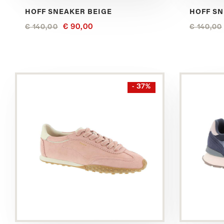
HOFF SNEAKER BEIGE
HOFF S
€ 90,00
€ 140,00
€ 140,00
Bekijk
Bekijk
- 37%
dit
dit
product
product
in
in
het
het
Roze
Blauw