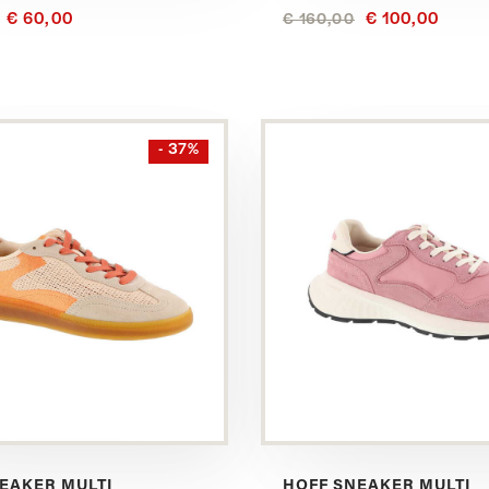
€ 60,00
€ 100,00
€ 160,00
Bekijk
- 37%
dit
product
in
het
Multi
EAKER MULTI
HOFF SNEAKER MULTI