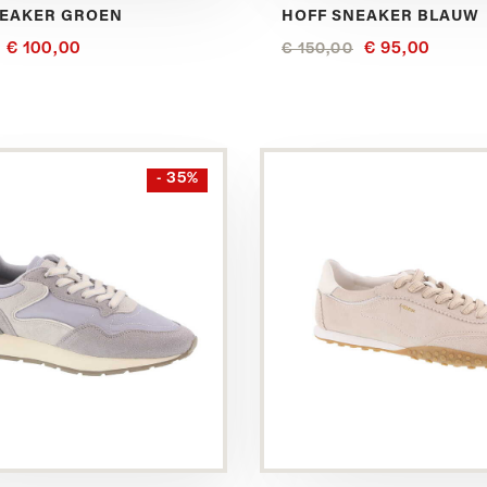
NEAKER GROEN
HOFF SNEAKER BLAUW
€ 100,00
€ 95,00
€ 150,00
Bekijk
- 35%
dit
product
in
het
Beige