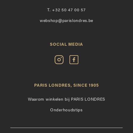
T.
+32 50 47 00 57
webshop@parislondres.be
SOCIAL MEDIA
Volg
Vind
Paris
Paris
Londres
Londres
op
leuk
PARIS LONDRES, SINCE 1905
Instagram
op
Facebook
Waarom winkelen bij PARIS LONDRES
Onderhoudstips