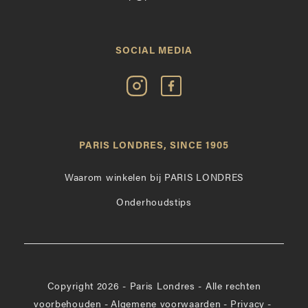
SOCIAL MEDIA
Volg
Vind
Paris
Paris
Londres
Londres
op
leuk
PARIS LONDRES, SINCE 1905
Instagram
op
Facebook
Waarom winkelen bij PARIS LONDRES
Onderhoudstips
Copyright 2026 - Paris Londres - Alle rechten
voorbehouden
-
Algemene voorwaarden
-
Privacy
-