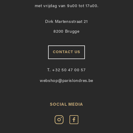
met vrijdag van 9u00 tot 17u00.
Dirk Martensstraat 21
8200 Brugge
CONTACT US
T.
+32 50 47 00 57
webshop@parislondres.be
SOCIAL MEDIA
Volg
Vind
Paris
Paris
Londres