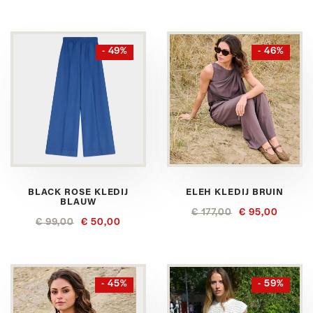
- 49%
- 46%
BLACK ROSE KLEDIJ
ELEH KLEDIJ BRUIN
BLAUW
€ 177,00
€ 95,00
€ 99,00
€ 50,00
- 45%
- 59%