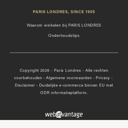
Londres
op
leuk
PARIS LONDRES, SINCE 1905
Instagram
op
Facebook
Waarom winkelen bij PARIS LONDRES
Onderhoudstips
Copyright 2026 - Paris Londres - Alle rechten
voorbehouden
-
Algemene voorwaarden
-
Privacy
-
Disclaimer
-
Duidelijke e-commerce binnen EU met
ODR informatieplatform.