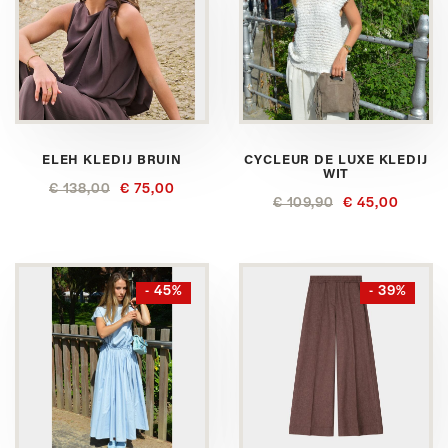
ELEH KLEDIJ BRUIN
CYCLEUR DE LUXE KLEDIJ
WIT
€ 138,00
€ 75,00
€ 109,90
€ 45,00
- 45%
- 39%