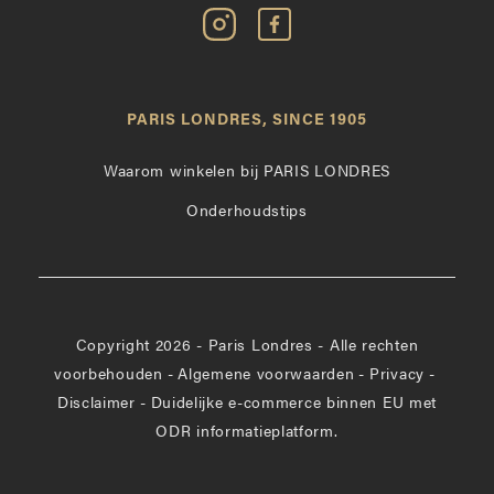
Volg
Vind
Paris
Paris
Londres
Londres
op
leuk
PARIS LONDRES, SINCE 1905
Instagram
op
Facebook
Waarom winkelen bij PARIS LONDRES
Onderhoudstips
Copyright 2026 - Paris Londres - Alle rechten
voorbehouden
-
Algemene voorwaarden
-
Privacy
-
Disclaimer
-
Duidelijke e-commerce binnen EU met
ODR informatieplatform.