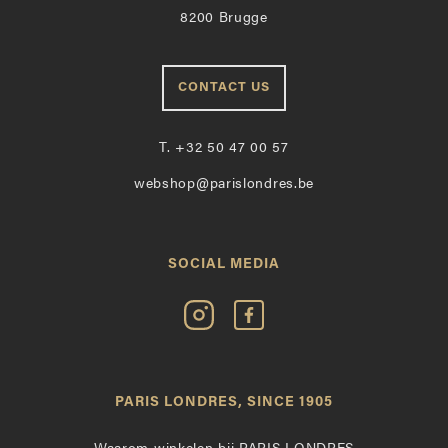
8200 Brugge
CONTACT US
T.
+32 50 47 00 57
webshop@parislondres.be
SOCIAL MEDIA
Volg
Vind
Paris
Paris
Londres
Londres
op
leuk
PARIS LONDRES, SINCE 1905
Instagram
op
Facebook