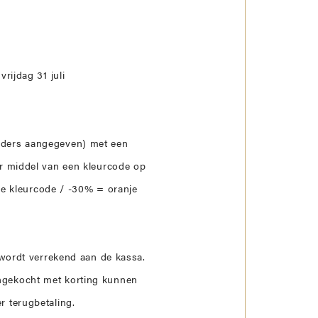
ONTDEK NU ONZE NEW ARRIVALS!
ONTDEK NU ONZE NEW ARRIVALS!
ONTDEK NU ONZE NEW ARRIVALS!
ONTDEK NU ONZE NEW ARRIVALS!
rijdag 31 juli
LEES MEER
LEES MEER
LEES MEER
LEES MEER
anders aangegeven) met een
oor middel van een kleurcode op
ene kleurcode / -30% = oranje
 wordt verrekend aan de kassa.
angekocht met korting kunnen
 terugbetaling.