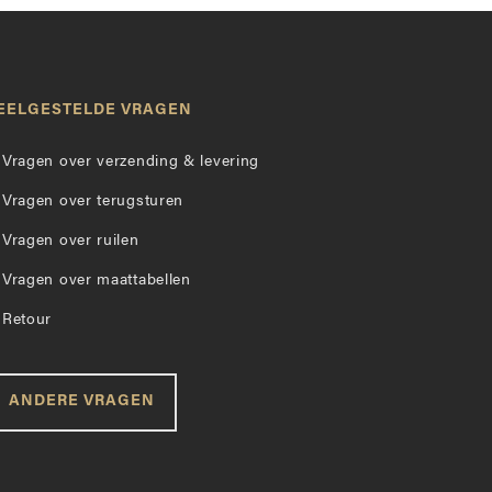
EELGESTELDE VRAGEN
Vragen over verzending & levering
Vragen over terugsturen
Vragen over ruilen
Vragen over maattabellen
Retour
HALLO FASHION LOVER
ANDERE VRAGEN
Dit is je winkelmandje.
Van zodra je iets aankoopt in onze
webshop zal dit hier