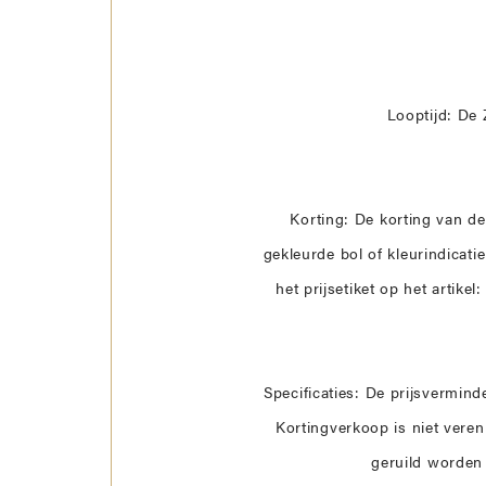
TOON ALLES
TOON ALLES
Looptijd: De 
Korting: De korting van d
gekleurde bol of kleurindicati
het prijsetiket op het artik
Specificaties: De prijsvermin
Kortingverkoop is niet vere
geruild worden