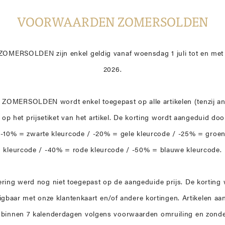
Hoff
Poelman
A View
VOORWAARDEN ZOMERSOLDEN
TOON ALLES
TOON ALLES
ZOMERSOLDEN zijn enkel geldig vanaf woensdag 1 juli tot en met v
TOON ALLES
TOON ALLES
2026.
e ZOMERSOLDEN wordt enkel toegepast op alle artikelen (tenzij 
e op het prijsetiket van het artikel. De korting wordt aangeduid d
el: -10% = zwarte kleurcode / -20% = gele kleurcode / -25% = gro
kleurcode / -40% = rode kleurcode / -50% = blauwe kleurcode.
dering werd nog niet toegepast op de aangeduide prijs. De korting
nigbaar met onze klantenkaart en/of andere kortingen. Artikelen a
 binnen 7 kalenderdagen volgens voorwaarden omruiling en zonder