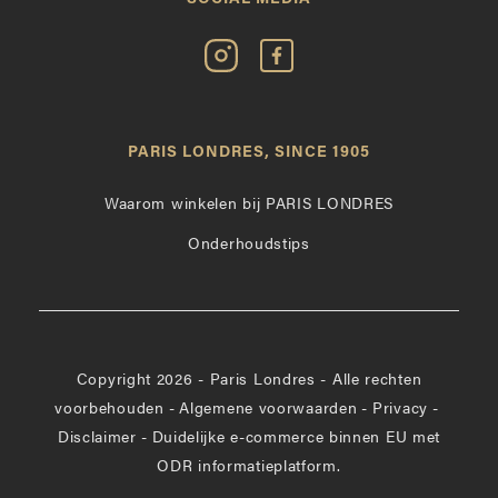
Volg
Vind
Paris
Paris
Londres
Londres
op
leuk
PARIS LONDRES, SINCE 1905
Instagram
op
Facebook
Waarom winkelen bij PARIS LONDRES
Onderhoudstips
Copyright 2026 - Paris Londres - Alle rechten
voorbehouden
-
Algemene voorwaarden
-
Privacy
-
Disclaimer
-
Duidelijke e-commerce binnen EU met
ODR informatieplatform.