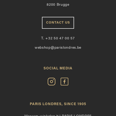
8200 Brugge
CONTACT US
T.
+32 50 47 00 57
webshop@parislondres.be
SOCIAL MEDIA
Volg
Vind
Paris
Paris
Londres
Londres
op
leuk
PARIS LONDRES, SINCE 1905
Instagram
op
Facebook