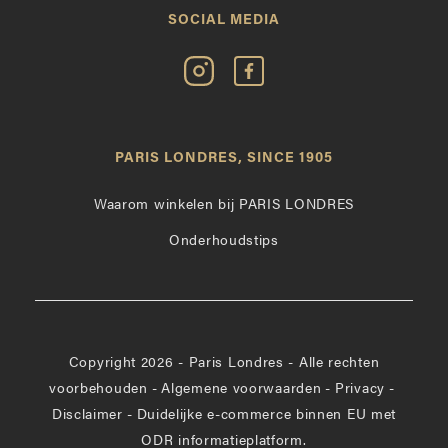
SOCIAL MEDIA
Volg
Vind
Paris
Paris
Londres
Londres
op
leuk
PARIS LONDRES, SINCE 1905
Instagram
op
Facebook
Waarom winkelen bij PARIS LONDRES
Onderhoudstips
Copyright 2026 - Paris Londres - Alle rechten
voorbehouden
-
Algemene voorwaarden
-
Privacy
-
Disclaimer
-
Duidelijke e-commerce binnen EU met
ODR informatieplatform.