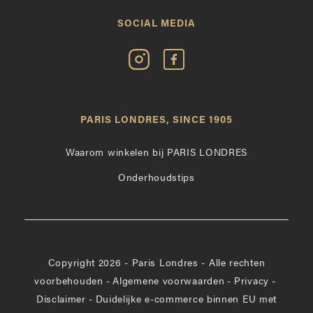
SOCIAL MEDIA
Volg
Vind
Paris
Paris
Londres
Londres
op
leuk
PARIS LONDRES, SINCE 1905
Instagram
op
Facebook
Waarom winkelen bij PARIS LONDRES
Onderhoudstips
Copyright 2026 - Paris Londres - Alle rechten
voorbehouden
-
Algemene voorwaarden
-
Privacy
-
Disclaimer
-
Duidelijke e-commerce binnen EU met