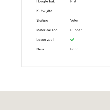
Hoogte hak
Plat
Kuitwijdte
-
Sluiting
Veter
Materiaal zool
Rubber
Losse zool
Neus
Rond