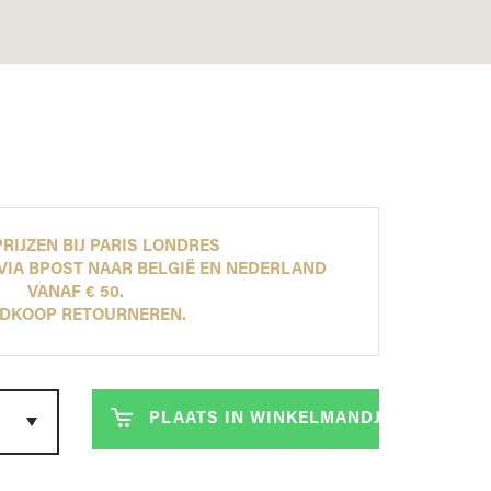
ONTDEK NU ONZE NEW ARRIVALS!
ONTDEK NU ONZE NEW ARRIVALS!
ONTDEK NU ONZE NEW ARRIVALS!
ONTDEK NU ONZE NEW ARRIVALS!
LEES MEER
LEES MEER
LEES MEER
LEES MEER
RIJZEN BIJ PARIS LONDRES
VIA BPOST NAAR BELGIË EN NEDERLAND
VANAF € 50.
DKOOP RETOURNEREN.
PLAATS IN WINKELMANDJE