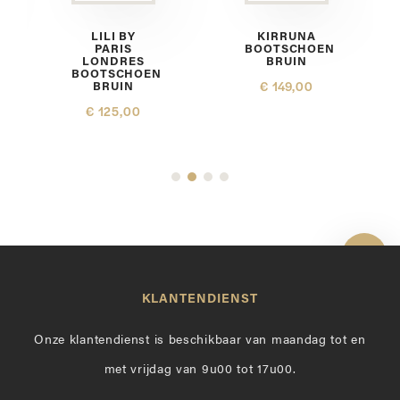
LILI BY
KIRRUNA
PARIS
BOOTSCHOEN
LONDRES
BRUIN
BOOTSCHOEN
BRUIN
€ 149,00
€ 125,00
Toon 
KLANTENDIENST
Onze klantendienst is beschikbaar van maandag tot en
met vrijdag van 9u00 tot 17u00.