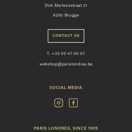
Dirk Martensstraat 21
8200 Brugge
CONTACT US
T.
+32 50 47 00 57
webshop@parislondres.be
SOCIAL MEDIA
Volg
Vind
Paris
Paris
Londres
Londres
op
leuk
PARIS LONDRES, SINCE 1905
Instagram
op