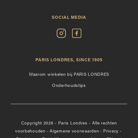
SOCIAL MEDIA
Volg
Vind
Paris
Paris
Londres
Londres
op
leuk
PARIS LONDRES, SINCE 1905
Instagram
op
Facebook
Waarom winkelen bij PARIS LONDRES
Onderhoudstips
Copyright 2026 - Paris Londres - Alle rechten
voorbehouden
-
Algemene voorwaarden
-
Privacy
-