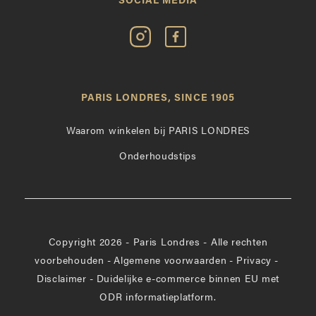
SOCIAL MEDIA
Volg
Vind
Paris
Paris
Londres
Londres
op
leuk
PARIS LONDRES, SINCE 1905
Instagram
op
Facebook
Waarom winkelen bij PARIS LONDRES
Onderhoudstips
Copyright 2026 - Paris Londres - Alle rechten
voorbehouden
-
Algemene voorwaarden
-
Privacy
-
Disclaimer
-
Duidelijke e-commerce binnen EU met
ODR informatieplatform.