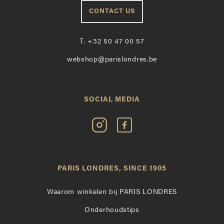
CONTACT US
T.
+32 50 47 00 57
webshop@parislondres.be
SOCIAL MEDIA
Volg
Vind
Paris
Paris
Londres
Londres
op
leuk
PARIS LONDRES, SINCE 1905
Instagram
op
Facebook
Waarom winkelen bij PARIS LONDRES
Onderhoudstips