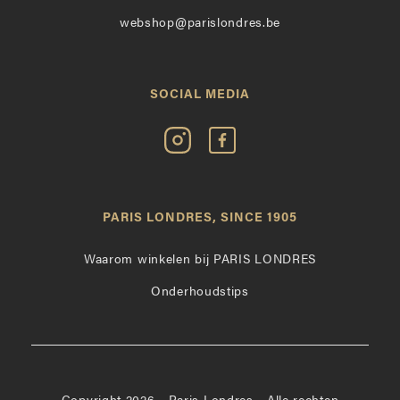
webshop@parislondres.be
SOCIAL MEDIA
Volg
Vind
Paris
Paris
Londres
Londres
op
leuk
PARIS LONDRES, SINCE 1905
Instagram
op
Facebook
Waarom winkelen bij PARIS LONDRES
Onderhoudstips