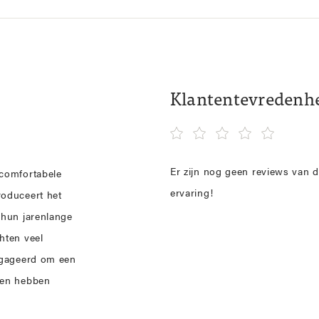
Klantentevredenh
Er zijn nog geen reviews van d
 comfortabele
ervaring!
roduceert het
 hun jarenlange
hten veel
ëngageerd om een
nen hebben