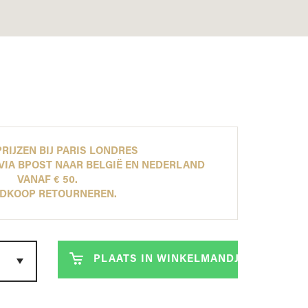
ONTDEK NU ONZE NEW ARRIVALS!
ONTDEK NU ONZE NEW ARRIVALS!
ONTDEK NU ONZE NEW ARRIVALS!
ONTDEK NU ONZE NEW ARRIVALS!
LEES MEER
LEES MEER
LEES MEER
LEES MEER
RIJZEN BIJ PARIS LONDRES
VIA BPOST NAAR BELGIË EN NEDERLAND
VANAF € 50.
DKOOP RETOURNEREN.
PLAATS IN WINKELMANDJE