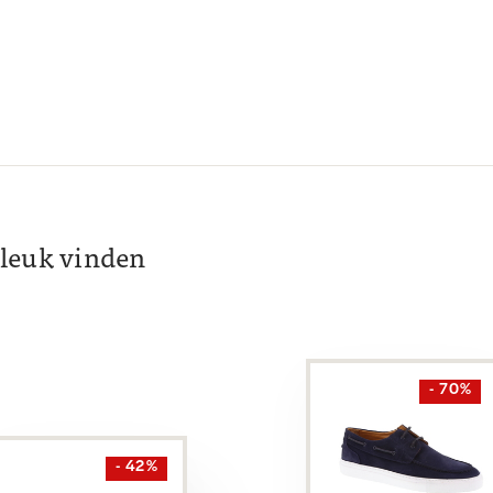
k leuk vinden
- 70%
- 42%