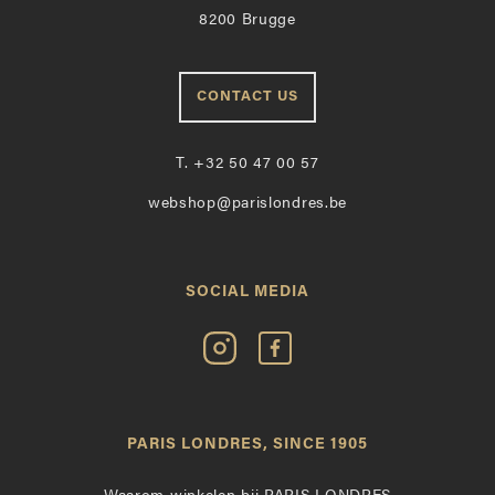
8200 Brugge
CONTACT US
T.
+32 50 47 00 57
webshop@parislondres.be
SOCIAL MEDIA
Volg
Vind
Paris
Paris
Londres
Londres
op
leuk
PARIS LONDRES, SINCE 1905
Instagram
op
Facebook