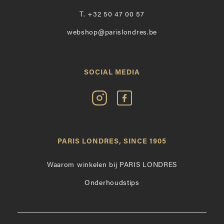
T.
+32 50 47 00 57
webshop@parislondres.be
SOCIAL MEDIA
Volg
Vind
Paris
Paris
Londres
Londres
op
leuk
PARIS LONDRES, SINCE 1905
Instagram
op
Facebook
Waarom winkelen bij PARIS LONDRES
Onderhoudstips