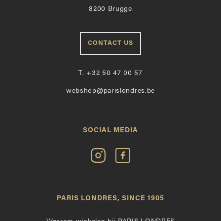
8200 Brugge
CONTACT US
T.
+32 50 47 00 57
webshop@parislondres.be
SOCIAL MEDIA
Volg
Vind
Paris
Paris
Londres
Londres
op
leuk
PARIS LONDRES, SINCE 1905
Instagram
op
Facebook