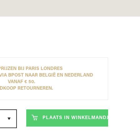
ONTDEK NU ONZE NEW ARRIVALS!
ONTDEK NU ONZE NEW ARRIVALS!
ONTDEK NU ONZE NEW ARRIVALS!
ONTDEK NU ONZE NEW ARRIVALS!
LEES MEER
LEES MEER
LEES MEER
LEES MEER
RIJZEN BIJ PARIS LONDRES
VIA BPOST NAAR BELGIË EN NEDERLAND
VANAF € 50.
DKOOP RETOURNEREN.
PLAATS IN WINKELMANDJE