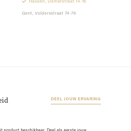
Hasselt,
Demerstraat 14-16
Gent,
Voldersstraat 74-76
eid
DEEL JOUW ERVARING
it product beschikbaar. Deel als eerste jouw