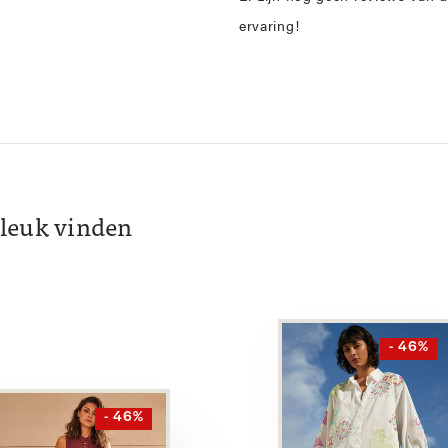
ervaring!
k leuk vinden
- 46%
- 46%