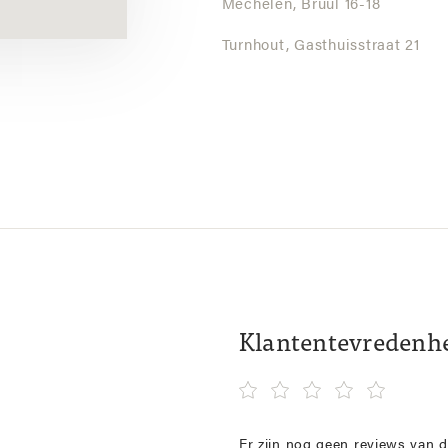
Mechelen,
Bruul 16-18
Turnhout,
Gasthuisstraat 21
Klantentevredenh
Er zijn nog geen reviews van d