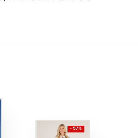
- 57%