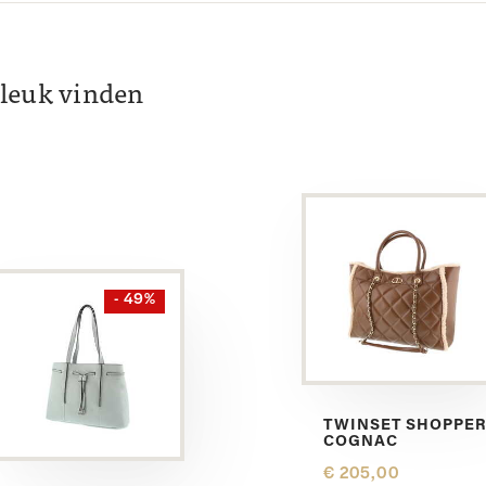
k leuk vinden
- 49%
TWINSET SHOPPE
COGNAC
€ 205,00