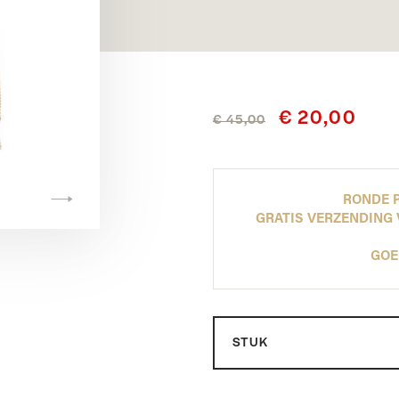
Hoff
Poelman
A View
TOON ALLES
TOON ALLES
TOON ALLES
TOON ALLES
€ 20,00
€ 45,00
RONDE P
GRATIS VERZENDING 
GOE
Maat