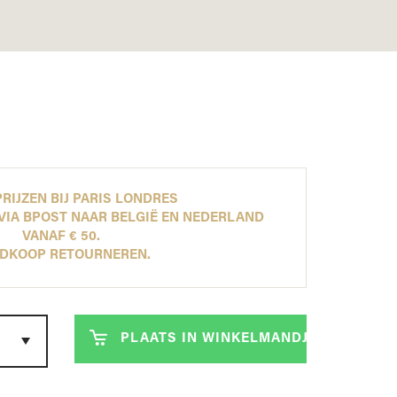
ONTDEK NU ONZE NEW ARRIVALS!
ONTDEK NU ONZE NEW ARRIVALS!
ONTDEK NU ONZE NEW ARRIVALS!
ONTDEK NU ONZE NEW ARRIVALS!
LEES MEER
LEES MEER
LEES MEER
LEES MEER
RIJZEN BIJ PARIS LONDRES
VIA BPOST NAAR BELGIË EN NEDERLAND
VANAF € 50.
DKOOP RETOURNEREN.
PLAATS IN WINKELMANDJE