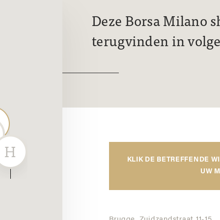
Deze Borsa Milano s
terugvinden in volg
KLIK DE BETREFFENDE W
UW M
Brugge,
Zuidzandstraat 11-15