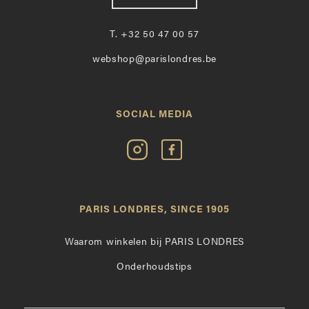
T.
+32 50 47 00 57
webshop@parislondres.be
SOCIAL MEDIA
Volg
Vind
Paris
Paris
Londres
Londres
op
leuk
PARIS LONDRES, SINCE 1905
Instagram
op
Facebook
Waarom winkelen bij PARIS LONDRES
Onderhoudstips