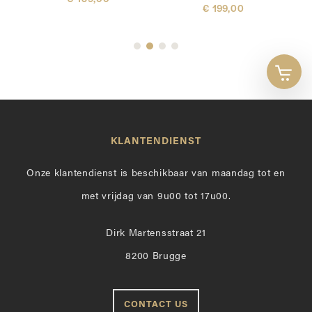
€ 199,00
Toon 
KLANTENDIENST
Onze klantendienst is beschikbaar van maandag tot en
met vrijdag van 9u00 tot 17u00.
Dirk Martensstraat 21
8200 Brugge
CONTACT US