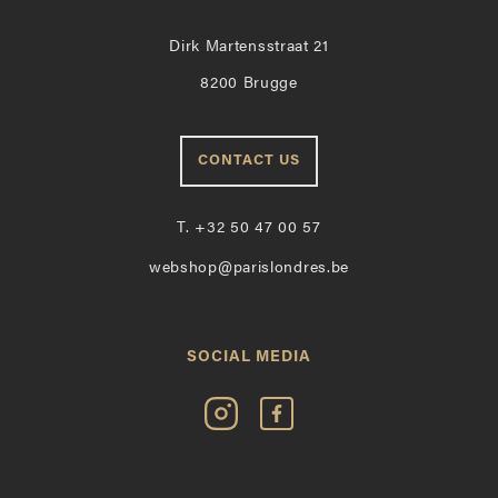
Dirk Martensstraat 21
8200 Brugge
CONTACT US
T.
+32 50 47 00 57
webshop@parislondres.be
SOCIAL MEDIA
Volg
Vind
Paris
Paris
Londres
Londres
op
leuk