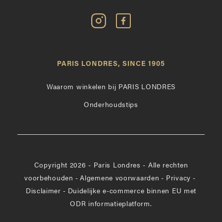
Volg
Vind
Paris
Paris
Londres
Londres
op
leuk
PARIS LONDRES, SINCE 1905
Instagram
op
Facebook
Waarom winkelen bij PARIS LONDRES
Onderhoudstips
Copyright 2026 - Paris Londres - Alle rechten
voorbehouden
-
Algemene voorwaarden
-
Privacy
-
Disclaimer
-
Duidelijke e-commerce binnen EU met
ODR informatieplatform.