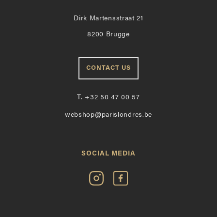
Dirk Martensstraat 21
8200 Brugge
CONTACT US
T.
+32 50 47 00 57
webshop@parislondres.be
SOCIAL MEDIA
Volg
Vind
Paris
Paris
Londres
Londres
op
leuk