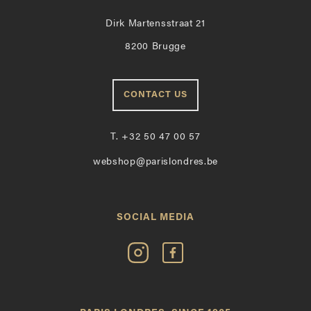
Dirk Martensstraat 21
8200 Brugge
CONTACT US
T.
+32 50 47 00 57
webshop@parislondres.be
SOCIAL MEDIA
Volg
Vind
Paris
Paris
Londres
Londres
op
leuk