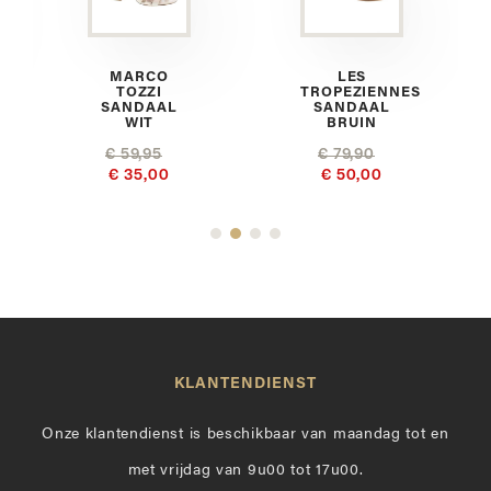
MARCO
LES
TOZZI
TROPEZIENNES
SANDAAL
SANDAAL
WIT
BRUIN
€ 59,95
€ 79,90
€ 35,00
€ 50,00
KLANTENDIENST
Onze klantendienst is beschikbaar van maandag tot en
met vrijdag van 9u00 tot 17u00.