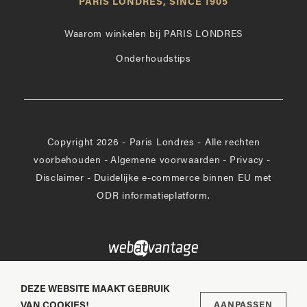
PARIS LONDRES, SINCE 1905
Instagram
op
Facebook
Waarom winkelen bij PARIS LONDRES
Onderhoudstips
Copyright 2026 - Paris Londres - Alle rechten
voorbehouden
-
Algemene voorwaarden
-
Privacy
-
Disclaimer
-
Duidelijke e-commerce binnen EU met
ODR informatieplatform.
DEZE WEBSITE MAAKT GEBRUIK
VAN COOKIES!
AANPASSEN