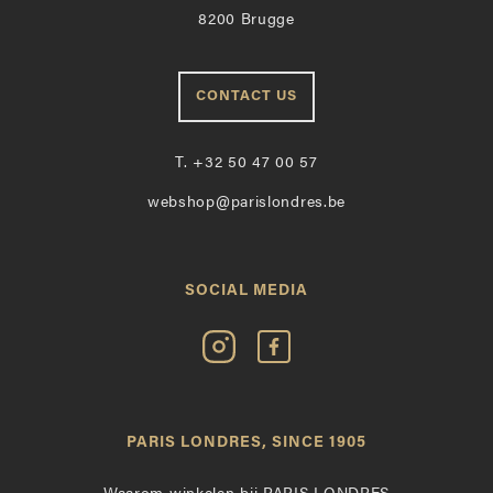
8200 Brugge
CONTACT US
T.
+32 50 47 00 57
webshop@parislondres.be
SOCIAL MEDIA
Volg
Vind
Paris
Paris
Londres
Londres
op
leuk
PARIS LONDRES, SINCE 1905
Instagram
op
Facebook