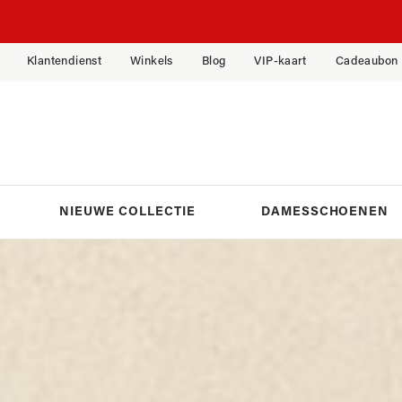
Je bent op zoek naar
Je bent op zoek naar
Je bent op zoek naar
Klantendienst
Winkels
Blog
VIP-kaart
Cadeaubon
Je bent op zoek naar
Sneaker
Kledij
Sneaker
Handtas
Bottine
Pet
Mocassin
Crossbody
Boots
Kousen
Sandaal
Schoudertas
NIEUWE COLLECTIE
DAMESSCHOENEN
Moliere
Sjaal
Ballerina
Shopper
Mocassin
Portemonnee
Slingback
Rugtas
Riem
Pump
Heuptas
TOON ALLES
Onderhoudsproducten
Muiltje
Clutch
TOON ALLES