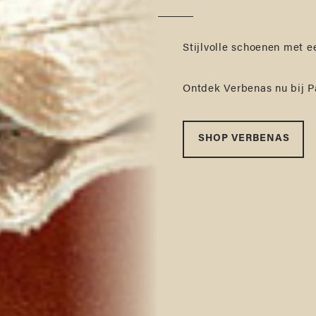
LONDRES
Stijlvolle schoenen met ee
Stijlvol de zomer in met 
Ontdek onze docksides: t
Ontdek hier de zomercolle
Kies uit een ruim assorti
stijlvolle uitstraling en 
Dankzij de ronde prijzen 
Ontdek Verbenas nu bij P
tijdloze modellen voor el
SHOP NU
SHOP DOCKSIDES
SHOP RONDE PRIJZE
SHOP VERBENAS
SHOP SANDALEN