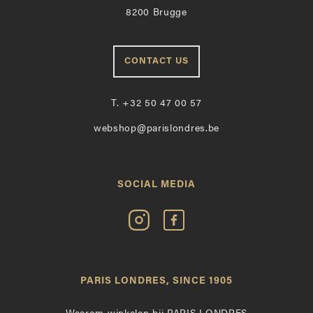
8200 Brugge
CONTACT US
T.
+32 50 47 00 57
webshop@parislondres.be
SOCIAL MEDIA
Volg
Vind
Paris
Paris
Londres
Londres
op
leuk
PARIS LONDRES, SINCE 1905
Instagram
op
Facebook