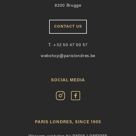
8200 Brugge
CONTACT US
T.
+32 50 47 00 57
webshop@parislondres.be
SOCIAL MEDIA
Volg
Vind
Paris
Paris
Londres
Londres
op
leuk
PARIS LONDRES, SINCE 1905
Instagram
op
Facebook