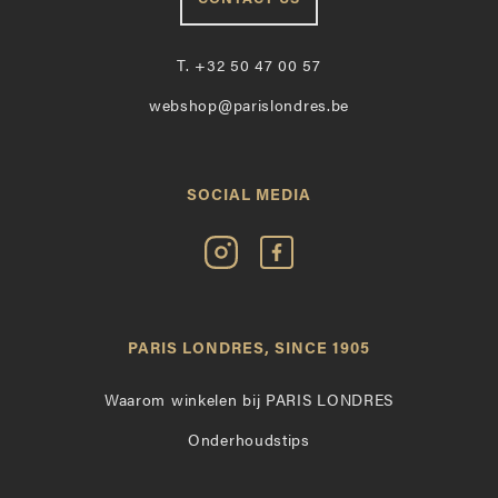
T.
+32 50 47 00 57
webshop@parislondres.be
SOCIAL MEDIA
Volg
Vind
Paris
Paris
Londres
Londres
op
leuk
PARIS LONDRES, SINCE 1905
Instagram
op
Facebook
Waarom winkelen bij PARIS LONDRES
Onderhoudstips