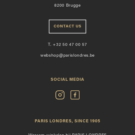
8200 Brugge
CONTACT US
T.
+32 50 47 00 57
webshop@parislondres.be
SOCIAL MEDIA
Volg
Vind
Paris
Paris
Londres
Londres
op
leuk
PARIS LONDRES, SINCE 1905
Instagram
op
Facebook