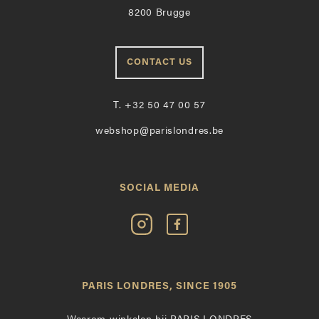
8200 Brugge
CONTACT US
T.
+32 50 47 00 57
webshop@parislondres.be
SOCIAL MEDIA
Volg
Vind
Paris
Paris
Londres
Londres
op
leuk
PARIS LONDRES, SINCE 1905
Instagram
op
Facebook