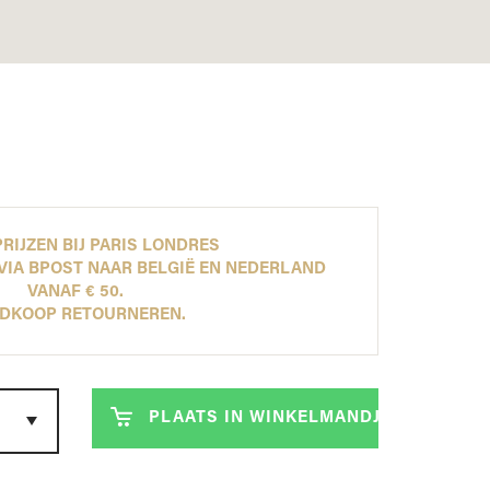
ONTDEK NU ONZE NEW ARRIVALS!
ONTDEK NU ONZE NEW ARRIVALS!
ONTDEK NU ONZE NEW ARRIVALS!
ONTDEK NU ONZE NEW ARRIVALS!
LEES MEER
LEES MEER
LEES MEER
LEES MEER
RIJZEN BIJ PARIS LONDRES
VIA BPOST NAAR BELGIË EN NEDERLAND
VANAF € 50.
DKOOP RETOURNEREN.
PLAATS IN WINKELMANDJE