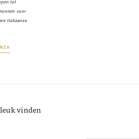
rpen tot
synoniem voor
re Italiaanse
ANZA
k leuk vinden