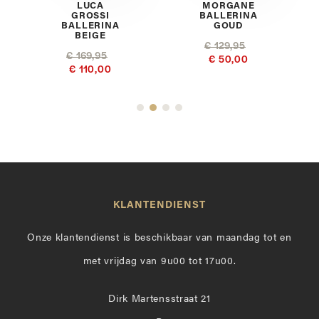
A
LUCA
MORGANE
GROSSI
BALLERINA
BALLERINA
GOUD
BEIGE
€ 129,95
€ 169,95
€ 50,00
€ 110,00
KLANTENDIENST
Onze klantendienst is beschikbaar van maandag tot en
met vrijdag van 9u00 tot 17u00.
Dirk Martensstraat 21