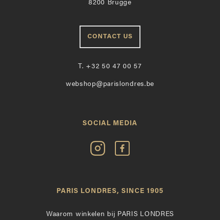
8200 Brugge
CONTACT US
T.
+32 50 47 00 57
webshop@parislondres.be
SOCIAL MEDIA
Volg
Vind
Paris
Paris
Londres
Londres
op
leuk
PARIS LONDRES, SINCE 1905
Instagram
op
Facebook
Waarom winkelen bij PARIS LONDRES