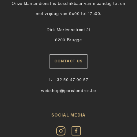
Onze klantendienst is beschikbaar van maandag tot en
met vrijdag van 9u00 tot 17u00.
Dirk Martensstraat 21
8200 Brugge
CONTACT US
T.
+32 50 47 00 57
webshop@parislondres.be
SOCIAL MEDIA
Volg
Vind
Paris