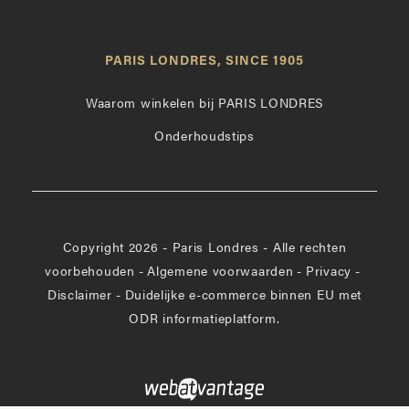
Paris
Londres
Londres
op
leuk
PARIS LONDRES, SINCE 1905
Instagram
op
Facebook
Waarom winkelen bij PARIS LONDRES
Onderhoudstips
Copyright 2026 - Paris Londres - Alle rechten
voorbehouden
-
Algemene voorwaarden
-
Privacy
-
Disclaimer
-
Duidelijke e-commerce binnen EU met
ODR informatieplatform.