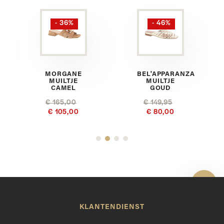
- 36%
- 46%
MORGANE
BEL'APPARANZA
MUILTJE
MUILTJE
CAMEL
GOUD
€ 165,00
€ 149,95
€ 105,00
€ 80,00
Toon 
KLANTENDIENST