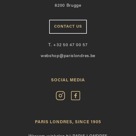
8200 Brugge
CONTACT US
T.
+32 50 47 00 57
webshop@parislondres.be
SOCIAL MEDIA
Volg
Vind
Paris
Paris
Londres
Londres
op
leuk
PARIS LONDRES, SINCE 1905
Instagram
op
Facebook