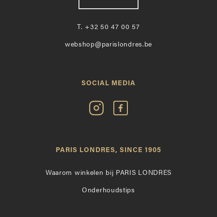
T.
+32 50 47 00 57
webshop@parislondres.be
SOCIAL MEDIA
Volg
Vind
Paris
Paris
Londres
Londres
op
leuk
PARIS LONDRES, SINCE 1905
Instagram
op
Facebook
Waarom winkelen bij PARIS LONDRES
Onderhoudstips