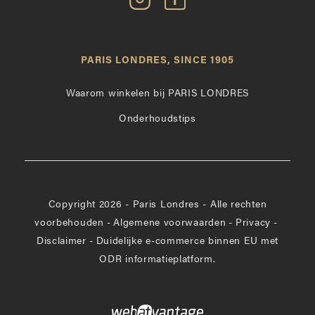
Paris
Paris
Londres
Londres
op
leuk
PARIS LONDRES, SINCE 1905
Instagram
op
Facebook
Waarom winkelen bij PARIS LONDRES
Onderhoudstips
Copyright 2026 - Paris Londres - Alle rechten
voorbehouden
-
Algemene voorwaarden
-
Privacy
-
Disclaimer
-
Duidelijke e-commerce binnen EU met
ODR informatieplatform.