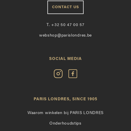
CONTACT US
T.
+32 50 47 00 57
webshop@parislondres.be
SOCIAL MEDIA
Volg
Vind
Paris
Paris
Londres
Londres
op
leuk
PARIS LONDRES, SINCE 1905
Instagram
op
Facebook
Waarom winkelen bij PARIS LONDRES
Onderhoudstips