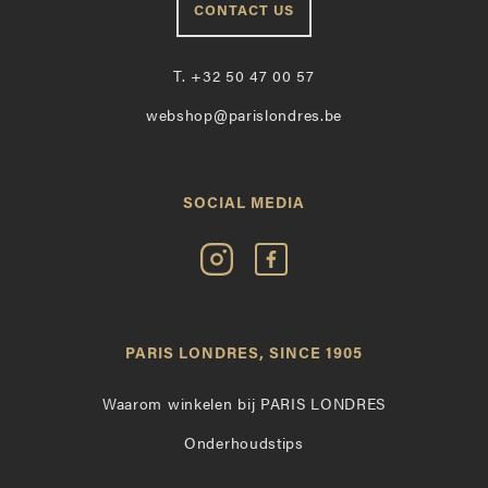
CONTACT US
T.
+32 50 47 00 57
webshop@parislondres.be
SOCIAL MEDIA
Volg
Vind
Paris
Paris
Londres
Londres
op
leuk
PARIS LONDRES, SINCE 1905
Instagram
op
Facebook
Waarom winkelen bij PARIS LONDRES
Onderhoudstips