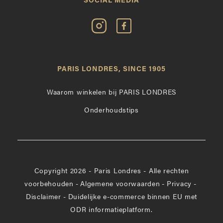
SOCIAL MEDIA
Volg
Vind
Paris
Paris
Londres
Londres
op
leuk
PARIS LONDRES, SINCE 1905
Instagram
op
Facebook
Waarom winkelen bij PARIS LONDRES
Onderhoudstips
Copyright 2026 - Paris Londres - Alle rechten
voorbehouden
-
Algemene voorwaarden
-
Privacy
-
Disclaimer
-
Duidelijke e-commerce binnen EU met
ODR informatieplatform.