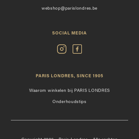
webshop@parislondres.be
SOCIAL MEDIA
Volg
Vind
Paris
Paris
Londres
Londres
op
leuk
PARIS LONDRES, SINCE 1905
Instagram
op
Facebook
Waarom winkelen bij PARIS LONDRES
Onderhoudstips