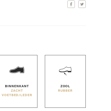
Deel
Deel
dit
dit
paar
paar
schoenen
schoenen
op
op
Facebook
Twitter
BINNENKANT
ZOOL
ZACHT
RUBBER
VOETBED/LEDER