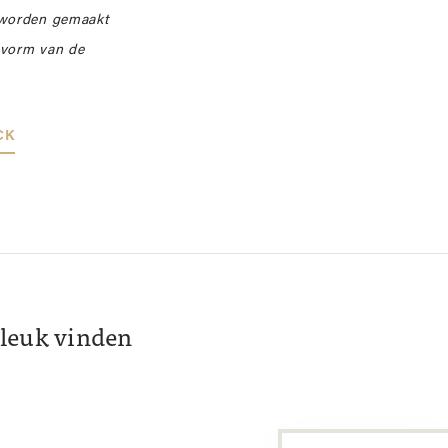
 worden gemaakt
e vorm van de
CK
k leuk vinden