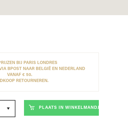
ONTDEK NU ONZE NEW ARRIVALS!
ONTDEK NU ONZE NEW ARRIVALS!
ONTDEK NU ONZE NEW ARRIVALS!
ONTDEK NU ONZE NEW ARRIVALS!
LEES MEER
LEES MEER
LEES MEER
LEES MEER
RIJZEN BIJ PARIS LONDRES
VIA BPOST NAAR BELGIË EN NEDERLAND
VANAF € 50.
DKOOP RETOURNEREN.
PLAATS IN WINKELMANDJE