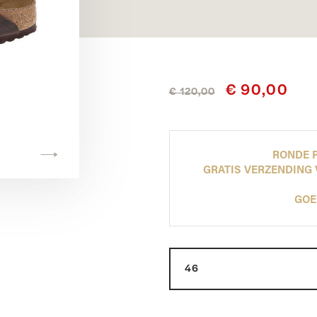
Hoff
Poelman
A View
TOON ALLES
TOON ALLES
TOON ALLES
TOON ALLES
€ 90,00
€ 120,00
RONDE P
GRATIS VERZENDING 
GOE
Maat