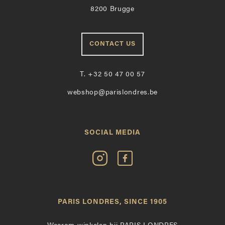
8200 Brugge
CONTACT US
T.
+32 50 47 00 57
webshop@parislondres.be
SOCIAL MEDIA
Volg
Vind
Paris
Paris
Londres
Londres
op
leuk
PARIS LONDRES, SINCE 1905
Instagram
op
Facebook